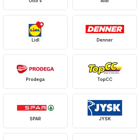
Otto's
Aldi
Lidl
Denner
Prodega
TopCC
SPAR
JYSK