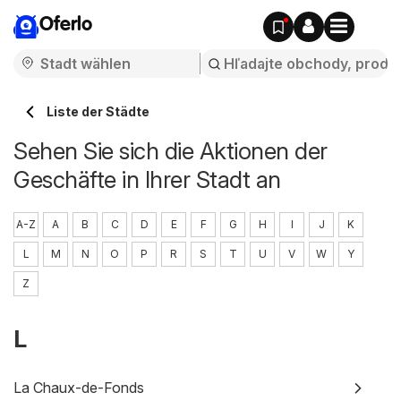
Oferlo
Liste der Städte
Sehen Sie sich die Aktionen der
Geschäfte in Ihrer Stadt an
A-Z
A
B
C
D
E
F
G
H
I
J
K
L
M
N
O
P
R
S
T
U
V
W
Y
Z
L
La Chaux-de-Fonds