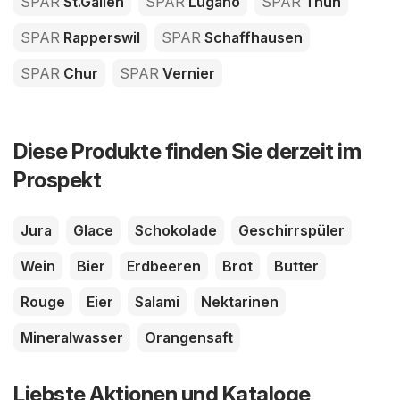
SPAR
St.Gallen
SPAR
Lugano
SPAR
Thun
SPAR
Rapperswil
SPAR
Schaffhausen
SPAR
Chur
SPAR
Vernier
Diese Produkte finden Sie derzeit im
Prospekt
Jura
Glace
Schokolade
Geschirrspüler
Wein
Bier
Erdbeeren
Brot
Butter
Rouge
Eier
Salami
Nektarinen
Mineralwasser
Orangensaft
Liebste Aktionen und Kataloge