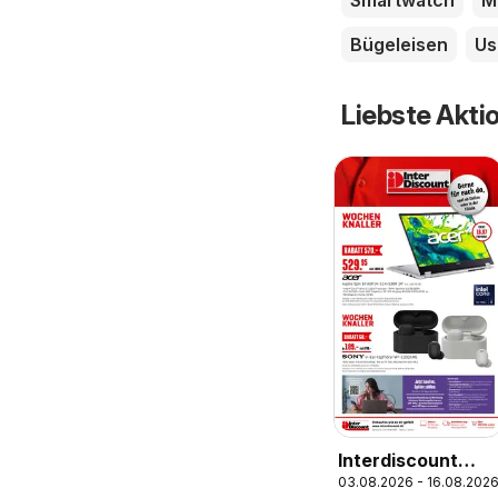
Smartwatch
M
Bügeleisen
Us
Liebste Akti
Interdiscount
03.08.2026 - 16.08.202
aktionen