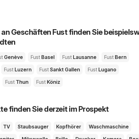
an Geschäften Fust finden Sie beispiels
ädten
st
Genève
Fust
Basel
Fust
Lausanne
Fust
Bern
Fust
Luzern
Fust
Sankt Gallen
Fust
Lugano
Fust
Thun
Fust
Köniz
te finden Sie derzeit im Prospekt
TV
Staubsauger
Kopfhörer
Waschmaschine