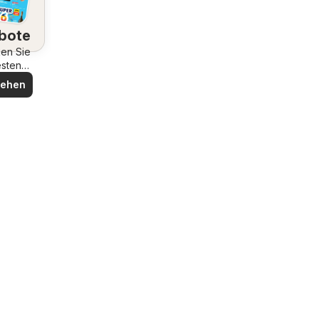
bote
en Sie
esten
bote
sehen