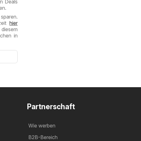
en Deals
en.
 sparen.
zeit
hier
 diesem
chen in
Partnerschaft
Wie werben
B2B-Bereich