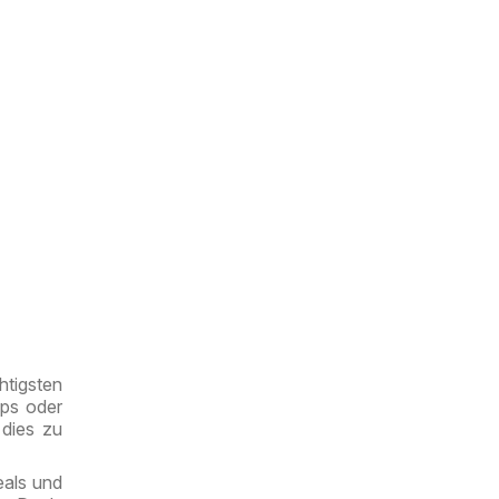
tigsten
ops oder
 dies zu
eals und