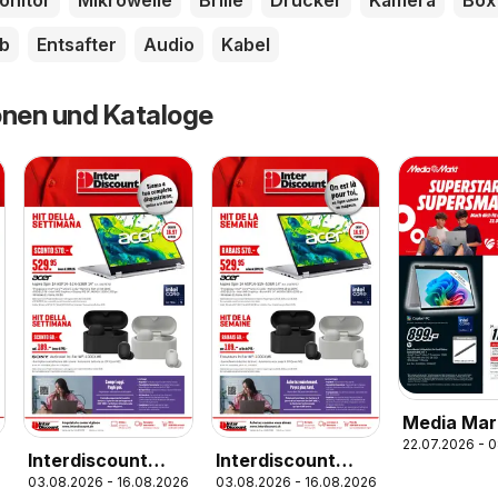
onitor
Mikrowelle
Brille
Drucker
Kamera
Box
b
Entsafter
Audio
Kabel
onen und Kataloge
Media Mar
22.07.2026 - 
aktionen
Interdiscount
Interdiscount
6
03.08.2026 - 16.08.2026
03.08.2026 - 16.08.2026
aktionen IT
aktionen FR