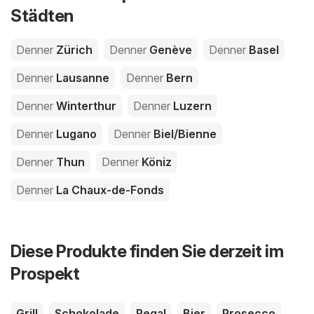
Städten
Denner
Zürich
Denner
Genève
Denner
Basel
Denner
Lausanne
Denner
Bern
Denner
Winterthur
Denner
Luzern
Denner
Lugano
Denner
Biel/Bienne
Denner
Thun
Denner
Köniz
Denner
La Chaux-de-Fonds
Diese Produkte finden Sie derzeit im
Prospekt
Grill
Schokolade
Regal
Bier
Prosecco