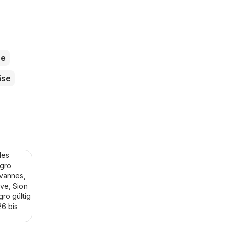
ne
äse