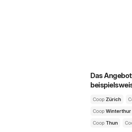
Das Angebot 
beispielswei
Coop
Zürich
C
Coop
Winterthur
Coop
Thun
Co