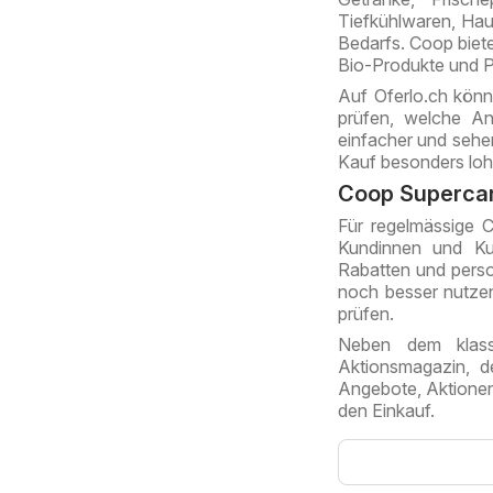
Tiefkühlwaren, Haus
Bedarfs. Coop biet
Bio-Produkte und Pr
Auf Oferlo.ch könn
prüfen, welche An
einfacher und sehen
Kauf besonders loh
Coop Supercard
Für regelmässige C
Kundinnen und Ku
Rabatten und person
noch besser nutzen
prüfen.
Neben dem klass
Aktionsmagazin, d
Angebote, Aktionen 
den Einkauf.