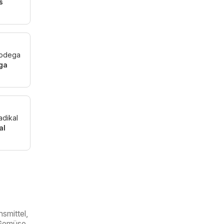
s
ga
al
mittel,
Gemüse,