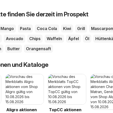
te finden Sie derzeit im Prospekt
Mango
Pasta
Coca Cola
Kiwi
Grill
Mascarpo
Avocado
Chips
Waffeln
Äpfel
Öl
Hüttenk
h
Butter
Orangensaft
onen und Kataloge
Aligro aktionen
TopCC aktionen