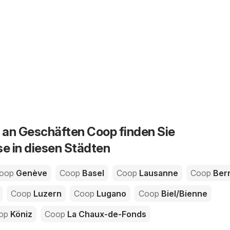
an Geschäften Coop finden Sie
se in diesen Städten
oop
Genève
Coop
Basel
Coop
Lausanne
Coop
Ber
Coop
Luzern
Coop
Lugano
Coop
Biel/Bienne
op
Köniz
Coop
La Chaux-de-Fonds