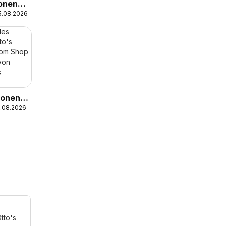
ionen
15.08.2026
s,
enève,
ionen
7.08.2026