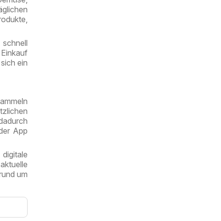
äglichen
rodukte,
 schnell
Einkauf
sich ein
 sammeln
zlichen
 dadurch
 der App
igitale
ktuelle
 rund um