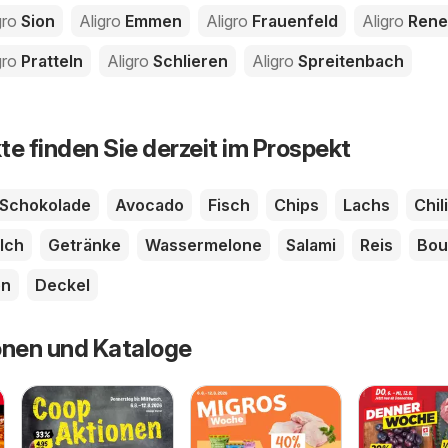
gro
Sion
Aligro
Emmen
Aligro
Frauenfeld
Aligro
Rene
gro
Pratteln
Aligro
Schlieren
Aligro
Spreitenbach
te finden Sie derzeit im Prospekt
Schokolade
Avocado
Fisch
Chips
Lachs
Chili
lch
Getränke
Wassermelone
Salami
Reis
Bou
en
Deckel
onen und Kataloge