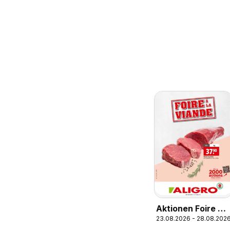
Aktionen Foire à
23.08.2026 - 28.08.202
la Viande