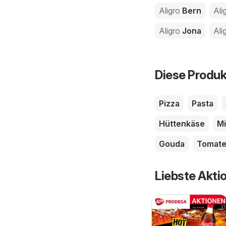
Aligro
Bern
Ali
Aligro
Jona
Ali
Diese Produk
Pizza
Pasta
Hüttenkäse
Mi
Gouda
Tomat
Liebste Akti