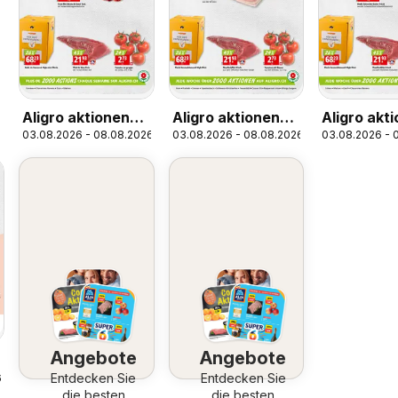
Aligro aktionen
Aligro aktionen
Aligro akt
03.08.2026 - 08.08.2026
03.08.2026 - 08.08.2026
03.08.2026 - 
Chavannes,
Schlieren,
Chavanne
Matran, Genève,
Gossau SG,
Matran, Ge
Sion
Frauenfeld,
Sitten
Rapperswil-Jona,
Sargans, Bern
Angebote
Angebote
Entdecken Sie
Entdecken Sie
6
die besten
die besten