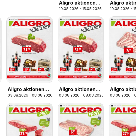
Aligro aktionen
Aligro akt
10.08.2026 - 15.08.2026
10.08.2026 - 
Schlieren,
Chavanne
Gossau SG,
Matran, Ge
Frauenfeld,
Sitten
Rapperswil-Jona,
Sargans, Bern
Aligro aktionen
Aligro aktionen
Aligro akt
03.08.2026 - 08.08.2026
03.08.2026 - 08.08.2026
03.08.2026 - 
6
Business
Business
Business
Chavannes,
Chavannes,
Schlieren,
Matran, Genève,
Matran, Genf,
Gossau SG
Sion
Sitten
Frauenfeld
Rapperswi
Sargans, 