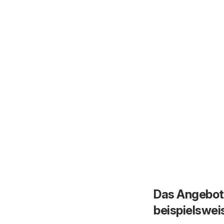
Chavannes,
Matran, Genève,
Sion
Das Angebot 
beispielswei