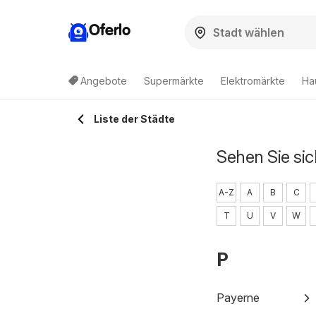
Oferlo
Angebote
Supermärkte
Elektromärkte
Ha
Liste der Städte
Sehen Sie sic
A-Z
A
B
C
T
U
V
W
P
Payerne