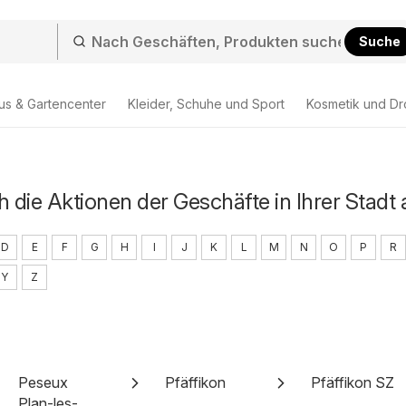
Suche
us & Gartencenter
Kleider, Schuhe und Sport
Kosmetik und Dr
h die Aktionen der Geschäfte in Ihrer Stadt 
D
E
F
G
H
I
J
K
L
M
N
O
P
R
Y
Z
Peseux
Pfäffikon
Pfäffikon SZ
Plan-les-