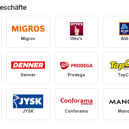
Geschäfte
Migros
Otto's
Aldi
Denner
Prodega
TopC
JYSK
Conforama
Mano