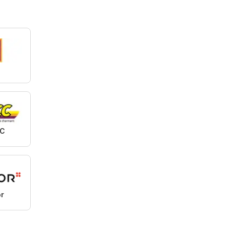
Rapperswil-
Jona, Sargans,
Bern
C
r