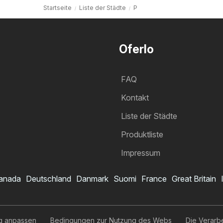
Startseite
Liste der Städte
P
Oferlo
FAQ
Kontakt
Liste der Städte
Produktliste
Impressum
anada
Deutschland
Danmark
Suomi
France
Great Britain
g anpassen
Bedingungen zur Nutzung des Webs
Die Verarb