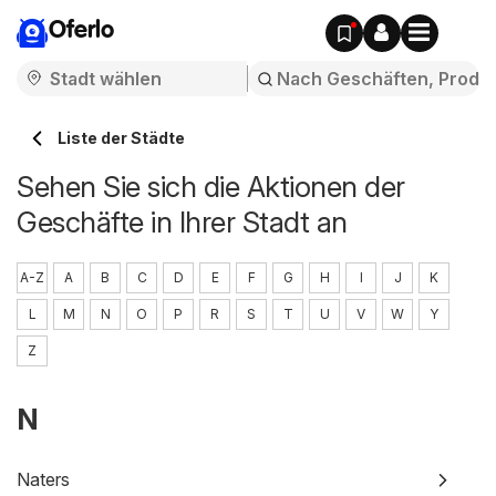
Oferlo
Liste der Städte
Sehen Sie sich die Aktionen der
Geschäfte in Ihrer Stadt an
A-Z
A
B
C
D
E
F
G
H
I
J
K
L
M
N
O
P
R
S
T
U
V
W
Y
Z
N
Naters