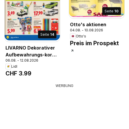
Seite
10
Otto's aktionen
04.08. - 10.08.2026
Seite
14
Otto's
Preis im Prospekt
LIVARNO Dekorativer
Aufbewahrungs-korb,
06.08. - 12.08.2026
Masse (Ø x H): 20 x 20
Lidl
cm. Pro Stück
CHF 3.99
WERBUNG