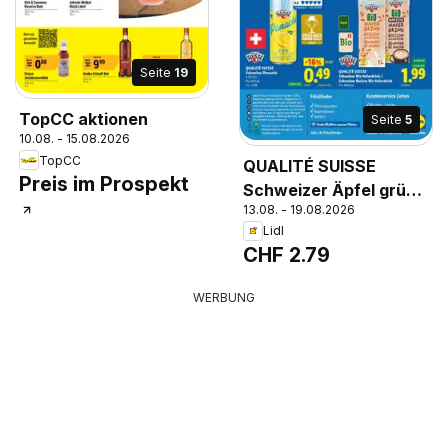
Seite
19
TopCC aktionen
Seite
5
10.08. - 15.08.2026
TopCC
QUALITÉ SUISSE
Preis im Prospekt
Schweizer Äpfel grün,
13.08. - 19.08.2026
Pro 1kg
Lidl
CHF 2.79
WERBUNG