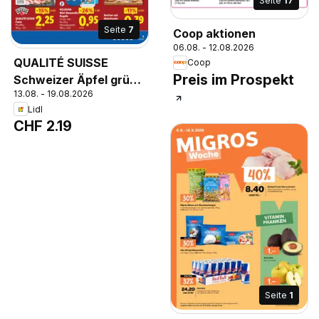
Seite
17
Seite
7
Coop aktionen
06.08. - 12.08.2026
QUALITÉ SUISSE
Coop
Preis im Prospekt
Schweizer Äpfel grün,
13.08. - 19.08.2026
Herkunft: Schweiz, Pro
Lidl
kg
CHF 2.19
Seite
1