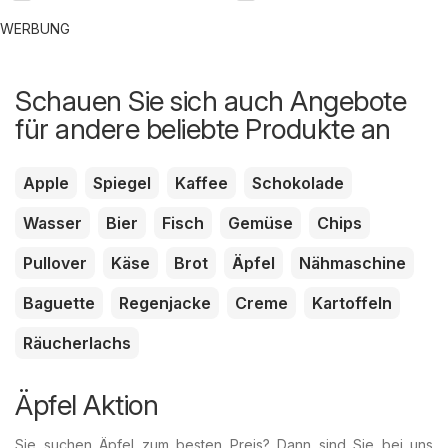
WERBUNG
Schauen Sie sich auch Angebote
für andere beliebte Produkte an
Apple
Spiegel
Kaffee
Schokolade
Wasser
Bier
Fisch
Gemüse
Chips
Pullover
Käse
Brot
Äpfel
Nähmaschine
Baguette
Regenjacke
Creme
Kartoffeln
Räucherlachs
Äpfel Aktion
Sie suchen Äpfel zum besten Preis? Dann sind Sie bei uns