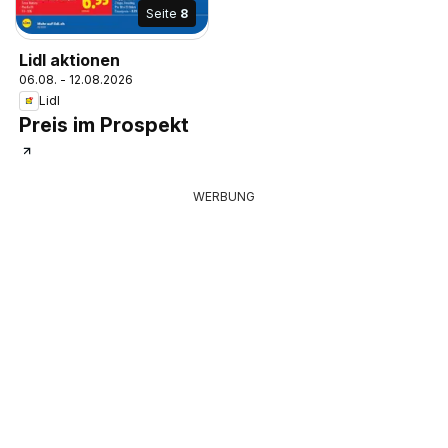
Seite
8
Lidl aktionen
06.08. - 12.08.2026
Lidl
Preis im Prospekt
WERBUNG