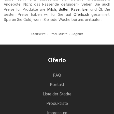
Angebote! Nicht das Passende gefunden? Sehen Sie auch
Preise für Produkte wie
Milch
,
Butter
,
Käse
,
Eier
und
Öl
. Die
besten Preise haben wir für Sie auf
Oferlo.ch
gesammelt.
Sparen Sie Geld, wenn Sie jede Woche bei uns einkaufen.
Startseite
Produktliste
Joghurt
Oferlo
FAQ
Kontakt
Liste der Städte
Produktliste
Impressum