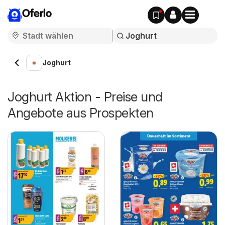
Oferlo
Joghurt
Joghurt Aktion - Preise und
Angebote aus Prospekten