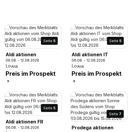
Seite
5
Seite
5
Aldi aktionen
Aldi aktionen IT
06.08. - 12.08.2026
06.08. - 12.08.2026
Aldi
Aldi
Preis im Prospekt
Preis im Prospekt
Seite
5
Seite
7
Aldi aktionen FR
Prodega aktionen
06.08. - 12.08.2026