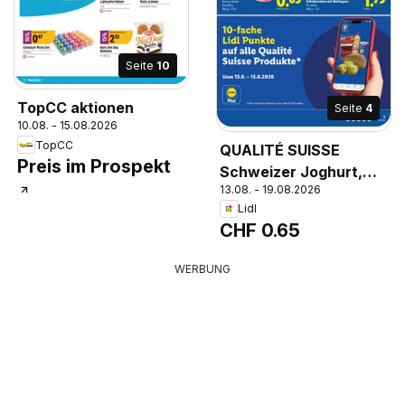
Seite
10
TopCC aktionen
Seite
4
10.08. - 15.08.2026
TopCC
QUALITÉ SUISSE
Preis im Prospekt
Schweizer Joghurt,
13.08. - 19.08.2026
Diverse Sorten, Pro
Lidl
200 g, 100 g = 0.33
CHF 0.65
WERBUNG