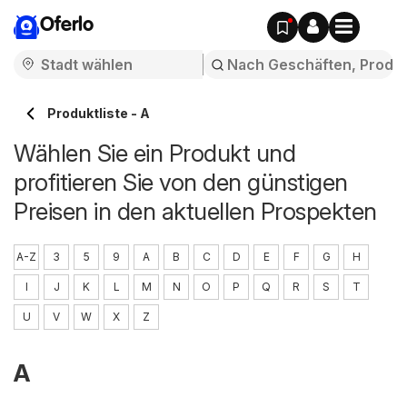
Oferlo
Produktliste - A
Wählen Sie ein Produkt und
profitieren Sie von den günstigen
Preisen in den aktuellen Prospekten
A-Z
3
5
9
A
B
C
D
E
F
G
H
I
J
K
L
M
N
O
P
Q
R
S
T
U
V
W
X
Z
A