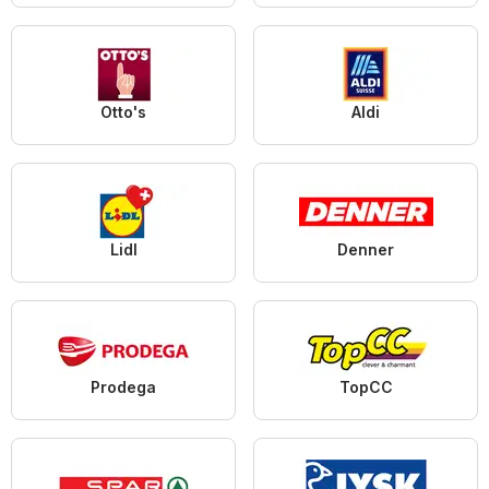
Otto's
Aldi
Lidl
Denner
Prodega
TopCC