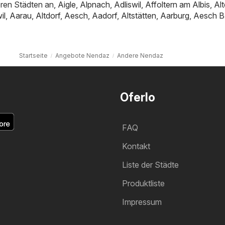
ren Städten an,
Aigle
,
Alpnach
,
Adliswil
,
Affoltern am Albis
,
Al
il
,
Aarau
,
Altdorf
,
Aesch
,
Aadorf
,
Altstätten
,
Aarburg
,
Aesch B
Startseite
Angebote Nendaz
Andere Nendaz
Oferlo
FAQ
Kontakt
Liste der Städte
Produktliste
Impressum