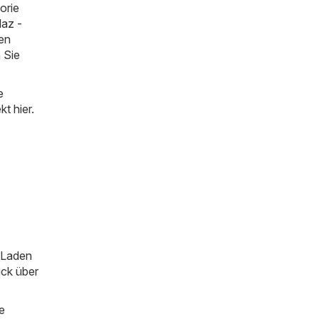
orie
az -
ten
 Sie
e
t hier.
m Laden
ick über
e