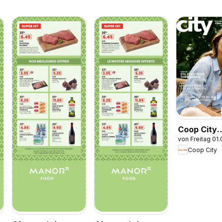
Coop City
von Freitag 01
aktionen
Coop City