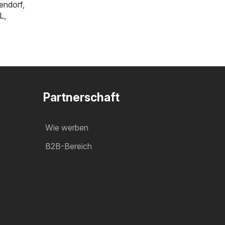
tendorf
,
L
,
Partnerschaft
Wie werben
B2B-Bereich