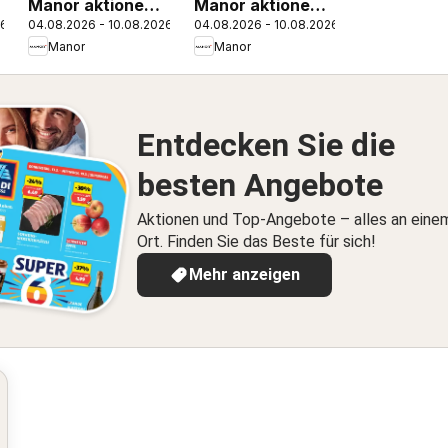
Manor aktionen
Manor aktionen
26
04.08.2026 - 10.08.2026
04.08.2026 - 10.08.2026
FR
IT
Manor
Manor
Entdecken Sie die
besten Angebote
Aktionen und Top-Angebote – alles an eine
Ort. Finden Sie das Beste für sich!
Mehr anzeigen