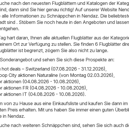
uche nach den neuesten Flugblättern und Katalogen der Kateg
nd, dann sind Sie hier genau richtig! Auf unserer Website
Nend
e alle Informationen zu Schnäppchen in Nendaz. Die beliebtes
adt sind . Stöbern Sie noch heute in den Angeboten und lassen
 entgehen.
ag hart daran, Ihnen alle aktuellen Flugblätter aus der Kategori
nem Ort zur Verfügung zu stellen. Sie finden 6 Flugblätter direk
lugblätter ist begrenzt, zögern Sie also nicht zu lange.
 Sonderangebot und sehen Sie sich diese Prospekte an:
ot deals – Switzerland (07.08.2026 - 31.12.2026)
,
oop City aktionen Naturaline (von Montag 02.03.2026)
,
r aktionen (04.08.2026 - 10.08.2026)
,
r aktionen FR (04.08.2026 - 10.08.2026)
,
 aktionen IT (04.08.2026 - 10.08.2026)
.
em von zu Hause aus eine Einkaufsliste und kaufen Sie dann i
ten Preis erhalten. Mit uns haben Sie immer einen guten Überbl
e in Nendaz.
uche nach weiteren Schnäppchen sind, sehen Sie sich auch di