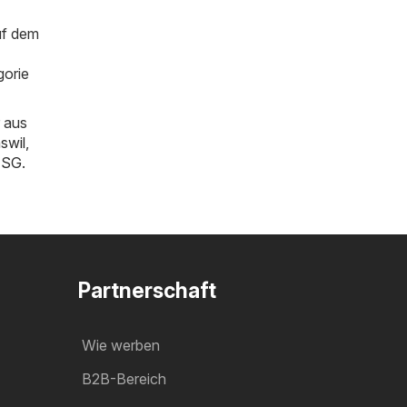
uf dem
gorie
 aus
swil
,
n SG
.
Partnerschaft
Wie werben
B2B-Bereich