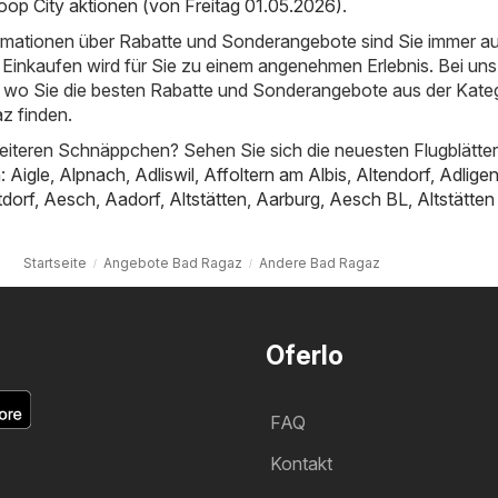
oop City aktionen (von Freitag 01.05.2026)
.
ormationen über Rabatte und Sonderangebote sind Sie immer a
Einkaufen wird für Sie zu einem angenehmen Erlebnis. Bei uns
t, wo Sie die besten Rabatte und Sonderangebote aus der Kate
z finden.
iteren Schnäppchen? Sehen Sie sich die neuesten Flugblätter
n:
Aigle
,
Alpnach
,
Adliswil
,
Affoltern am Albis
,
Altendorf
,
Adligen
tdorf
,
Aesch
,
Aadorf
,
Altstätten
,
Aarburg
,
Aesch BL
,
Altstätte
Startseite
Angebote Bad Ragaz
Andere Bad Ragaz
Oferlo
FAQ
Kontakt