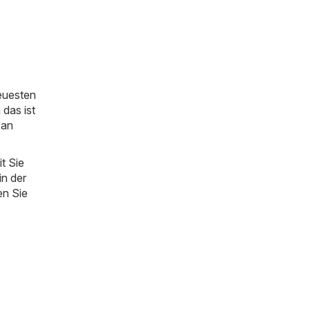
neuesten
das ist
 an
t Sie
in der
en Sie