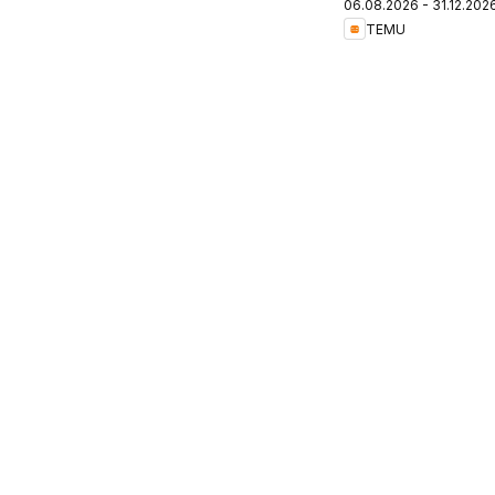
06.08.2026 - 31.12.202
Switzerland
TEMU