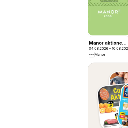
Manor aktionen
04.08.2026 - 10.08.20
FR
Manor