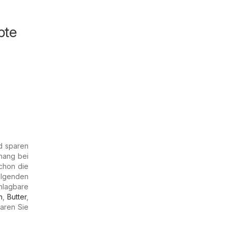
bte
d sparen
hang bei
schon die
olgenden
hlagbare
h
,
Butter
,
aren Sie