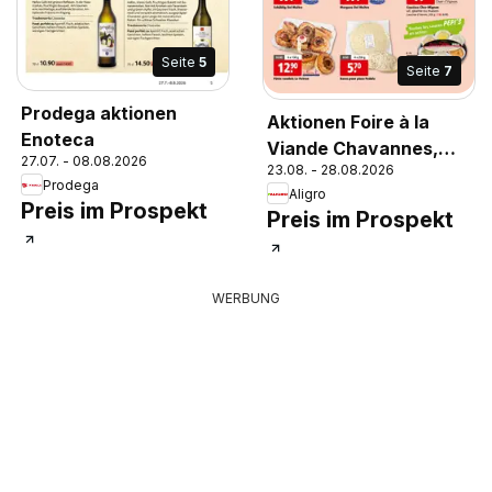
Seite
5
Seite
7
Prodega aktionen
Aktionen Foire à la
Enoteca
Viande Chavannes,
27.07. - 08.08.2026
23.08. - 28.08.2026
Matran, Genève, Sion
Prodega
Aligro
Preis im Prospekt
Preis im Prospekt
WERBUNG