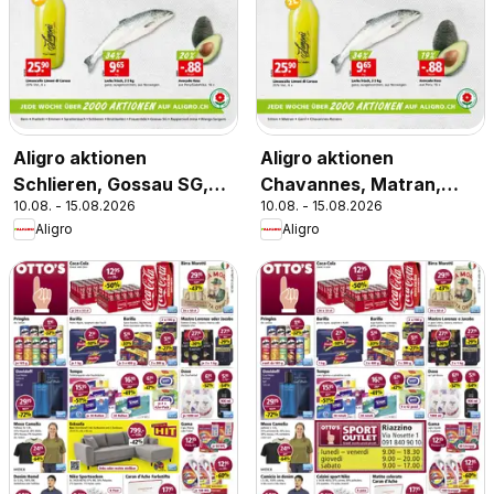
Aligro aktionen
Aligro aktionen
Schlieren, Gossau SG,
Chavannes, Matran,
10.08. - 15.08.2026
10.08. - 15.08.2026
Frauenfeld, Rapperswil-
Genf, Sitten
Aligro
Aligro
Jona, Sargans, Bern