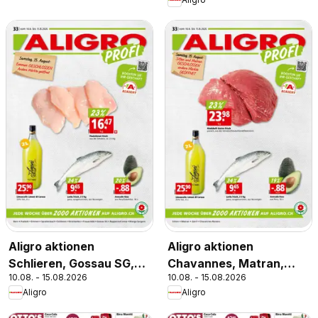
Aligro aktionen
Aligro aktionen
Schlieren, Gossau SG,
Chavannes, Matran,
10.08. - 15.08.2026
10.08. - 15.08.2026
Frauenfeld, Rapperswil-
Genf, Sitten
Aligro
Aligro
Jona, Sargans, Bern