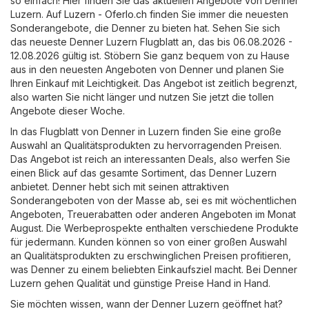
so einfach! Hier finden Sie das aktuellen Angebote von Denner
Luzern. Auf
Luzern - Oferlo.ch
finden Sie immer die neuesten
Sonderangebote, die Denner zu bieten hat. Sehen Sie sich
das neueste Denner Luzern Flugblatt an, das bis 06.08.2026 -
12.08.2026 gültig ist. Stöbern Sie ganz bequem von zu Hause
aus in den neuesten Angeboten von Denner und planen Sie
Ihren Einkauf mit Leichtigkeit. Das Angebot ist zeitlich begrenzt,
also warten Sie nicht länger und nutzen Sie jetzt die tollen
Angebote dieser Woche.
In das Flugblatt von Denner in Luzern finden Sie eine große
Auswahl an Qualitätsprodukten zu hervorragenden Preisen.
Das Angebot ist reich an interessanten Deals, also werfen Sie
einen Blick auf das gesamte Sortiment, das Denner Luzern
anbietet. Denner hebt sich mit seinen attraktiven
Sonderangeboten von der Masse ab, sei es mit wöchentlichen
Angeboten, Treuerabatten oder anderen Angeboten im Monat
August. Die Werbeprospekte enthalten verschiedene Produkte
für jedermann. Kunden können so von einer großen Auswahl
an Qualitätsprodukten zu erschwinglichen Preisen profitieren,
was Denner zu einem beliebten Einkaufsziel macht. Bei Denner
Luzern gehen Qualität und günstige Preise Hand in Hand.
Sie möchten wissen, wann der Denner Luzern geöffnet hat?