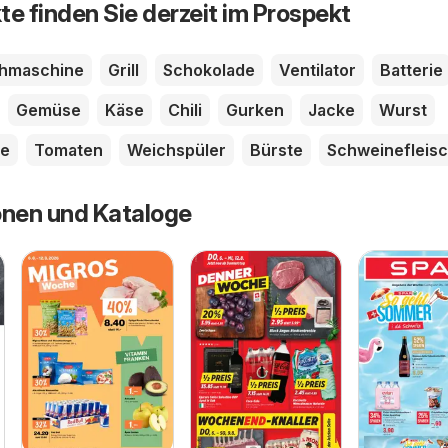
te finden Sie derzeit im Prospekt
hmaschine
Grill
Schokolade
Ventilator
Batterie
Gemüse
Käse
Chili
Gurken
Jacke
Wurst
e
Tomaten
Weichspüler
Bürste
Schweinefleis
onen und Kataloge