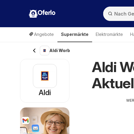
Oferlo
Angebote
Supermärkte
Elektromärkte
H
Aldi Worb
Aldi W
Aktuel
Aldi
WE