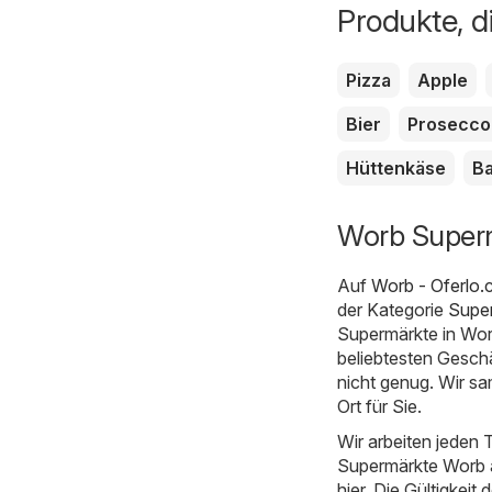
Produkte, d
Pizza
Apple
Bier
Prosecco
Hüttenkäse
Ba
Worb Superm
Auf
Worb - Oferlo.
der Kategorie
Supe
Supermärkte in Wor
beliebtesten Geschä
nicht genug. Wir s
Ort für Sie.
Wir arbeiten jeden T
Supermärkte Worb an
hier. Die Gültigkeit 