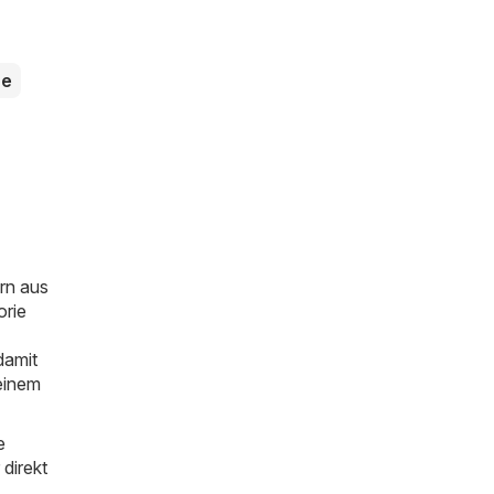
ne
rn aus
orie
damit
einem
e
direkt