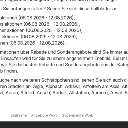
o Sie anfangen sollen? Sehen Sie sich diese Faltblätter an:
aktionen (06.08.2026 - 12.08.2026)
,
os aktionen (06.08.2026 - 12.08.2026)
,
er aktionen (06.08.2026 - 12.08.2026)
,
aktionen (06.08.2026 - 12.08.2026)
,
tionen (06.08.2026 - 12.08.2026)
,
ormationen über Rabatte und Sonderangebote sind Sie immer a
Einkaufen wird für Sie zu einem angenehmen Erlebnis. Bei uns
t, wo Sie die besten Rabatte und Sonderangebote aus der Kate
b finden.
uche nach weiteren Schnäppchen sind, sehen Sie sich auch di
ren Städten an,
Aigle
,
Alpnach
,
Adliswil
,
Affoltern am Albis
,
Al
il
,
Aarau
,
Altdorf
,
Aesch
,
Aadorf
,
Altstätten
,
Aarburg
,
Aesch B
Startseite
Angebote Worb
Supermärkte Worb