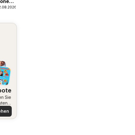
ionen
2.08.2026
bote
en Sie
sten
ote
ehen