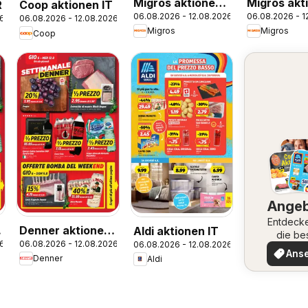
Migros aktionen
Migros akt
R
Coop aktionen IT
06.08.2026 - 12.08.2026
06.08.2026 - 1
IT
FR
26
06.08.2026 - 12.08.2026
Migros
Migros
Coop
Ange
Entdeck
Denner aktionen
Aldi aktionen IT
die be
26
06.08.2026 - 12.08.2026
06.08.2026 - 12.08.2026
IT
Angeb
Ans
Denner
Aldi