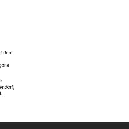
uf dem
gorie
e
tendorf
,
L
,