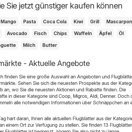
ie Sie jetzt günstiger kaufen können
Mango
Pasta
Coca Cola
Kiwi
Grill
Mascarpo
Avocado
Fisch
Chips
Waffeln
Äpfel
Öl
guette
Milch
Butter
ärkte - Aktuelle Angebote
ch
finden Sie eine große Auswahl an Angeboten und Flugblätte
rmärkte
. Sehen Sie sich die neuesten Prospekte aus der Kateg
b an, wo Sie die neuesten Aktionen und Rabatte finden. Die
fte in dieser Kategorie sind
Coop
,
Migros
,
Aldi
,
Denner
. Doch 
ammeln alle notwendigen Informationen über Schnäppchen an 
ag hart daran, Ihnen alle aktuellen Flugblätter aus der Kategori
 einem Ort zur Verfügung zu stellen. Sie finden 13 Flugblätter 
der Flugblätter ist begrenzt, zögern Sie also nicht zu lange.