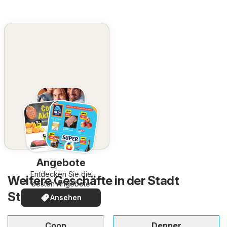
Angebote
Entdecken Sie die
Weitere Geschäfte in der Stadt
besten Angebote
Steffisburg
Ansehen
Coop
Denner