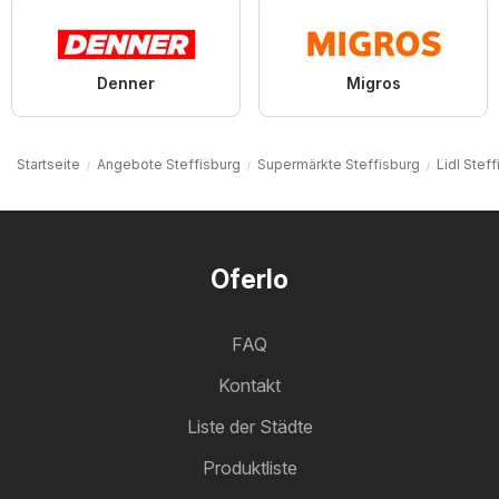
Denner
Migros
Startseite
Angebote Steffisburg
Supermärkte Steffisburg
Lidl Stef
Oferlo
FAQ
Kontakt
Liste der Städte
Produktliste