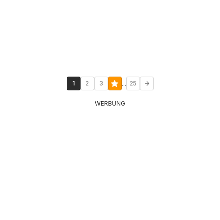
...
1
2
3
25
WERBUNG