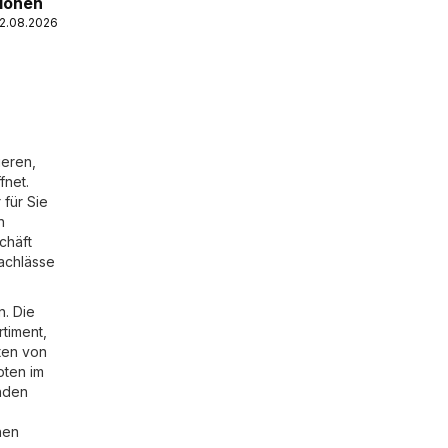
tionen
12.08.2026
ieren,
fnet.
 für Sie
n
chäft
nachlässe
n. Die
rtiment,
oten von
oten im
nden
hen