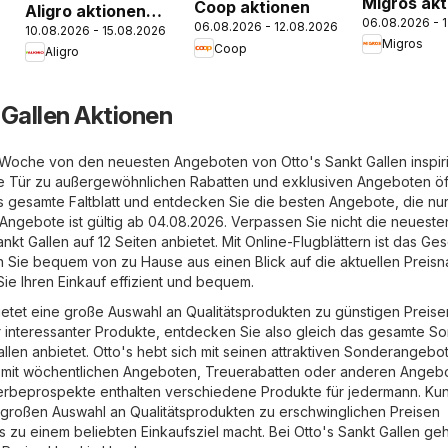
Migros ak
Coop aktionen
Aligro aktionen
06.08.2026 - 
06.08.2026 - 12.08.2026
10.08.2026 - 15.08.2026
Chavannes,
Migros
Coop
Aligro
Matran, Genf,
Sitten
 Gallen Aktionen
 Woche von den neuesten Angeboten von Otto's Sankt Gallen inspir
ie Tür zu außergewöhnlichen Rabatten und exklusiven Angeboten öf
s gesamte Faltblatt und entdecken Sie die besten Angebote, die nur
 Angebote ist gültig ab 04.08.2026. Verpassen Sie nicht die neueste
nkt Gallen auf 12 Seiten anbietet. Mit Online-Flugblättern ist das Ges
en Sie bequem von zu Hause aus einen Blick auf die aktuellen Preis
Sie Ihren Einkauf effizient und bequem.
ietet eine große Auswahl an Qualitätsprodukten zu günstigen Preise
er interessanter Produkte, entdecken Sie also gleich das gesamte So
allen anbietet. Otto's hebt sich mit seinen attraktiven Sonderangeb
s mit wöchentlichen Angeboten, Treuerabatten oder anderen Angeb
erbeprospekte enthalten verschiedene Produkte für jedermann. Ku
großen Auswahl an Qualitätsprodukten zu erschwinglichen Preisen
's zu einem beliebten Einkaufsziel macht. Bei Otto's Sankt Gallen ge