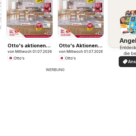
Ange
Otto's aktionen
Otto's Aktionen
Entdeck
von Mittwoch 01.07.2026
von Mittwoch 01.07.2026
Meubles
Möbelflyer
die b
Otto's
Otto's
Ange
An
WERBUNG