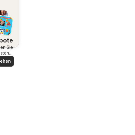
bote
en Sie
esten
bote
sehen