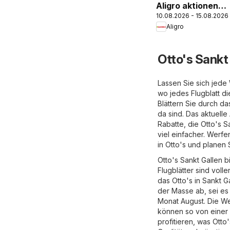
Aligro aktionen
10.08.2026 - 15.08.2026
Schlieren,
Aligro
Gossau SG,
Frauenfeld,
Rapperswil-Jona,
Otto's Sankt
Sargans, Bern
Lassen Sie sich jede
wo jedes Flugblatt d
Blättern Sie durch da
da sind. Das aktuelle
Rabatte, die Otto's Sa
viel einfacher. Werf
in Otto's und planen 
Otto's Sankt Gallen b
Flugblätter sind voll
das Otto's in Sankt G
der Masse ab, sei e
Monat August. Die W
können so von einer 
profitieren, was Otto