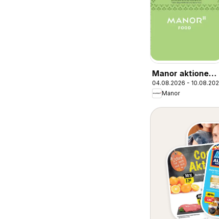
Manor aktionen
04.08.2026 - 10.08.20
FR
Manor