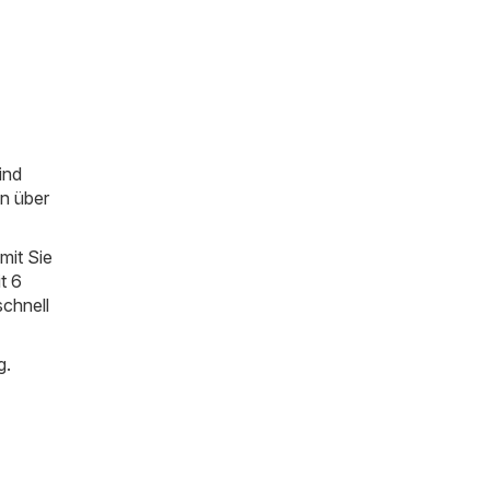
ind
en über
mit Sie
t 6
schnell
g.