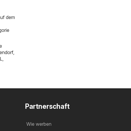
auf dem
gorie
e
tendorf
,
L
,
Partnerschaft
Wie werben