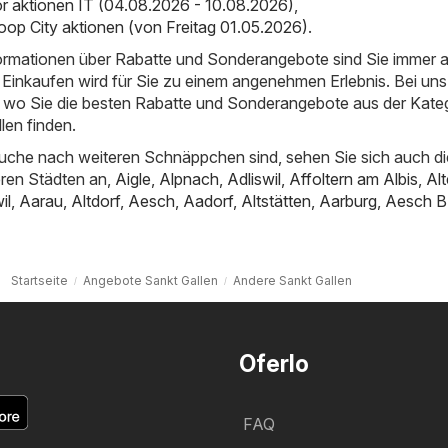
 aktionen IT (04.08.2026 - 10.08.2026)
,
oop City aktionen (von Freitag 01.05.2026)
.
nformationen über Rabatte und Sonderangebote sind Sie immer 
Einkaufen wird für Sie zu einem angenehmen Erlebnis. Bei uns
t, wo Sie die besten Rabatte und Sonderangebote aus der Kate
len finden.
uche nach weiteren Schnäppchen sind, sehen Sie sich auch di
ren Städten an,
Aigle
,
Alpnach
,
Adliswil
,
Affoltern am Albis
,
Al
il
,
Aarau
,
Altdorf
,
Aesch
,
Aadorf
,
Altstätten
,
Aarburg
,
Aesch B
Startseite
Angebote Sankt Gallen
Andere Sankt Gallen
Oferlo
FAQ