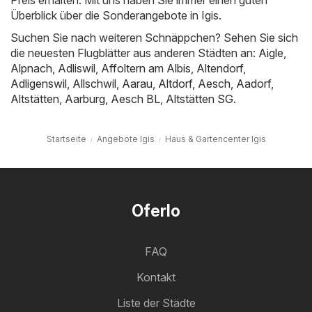
Preis erhalten. Mit uns haben Sie immer einen guten
Überblick über die Sonderangebote in Igis.
Suchen Sie nach weiteren Schnäppchen? Sehen Sie sich
die neuesten Flugblätter aus anderen Städten an:
Aigle
,
Alpnach
,
Adliswil
,
Affoltern am Albis
,
Altendorf
,
Adligenswil
,
Allschwil
,
Aarau
,
Altdorf
,
Aesch
,
Aadorf
,
Altstätten
,
Aarburg
,
Aesch BL
,
Altstätten SG
.
Startseite
Angebote Igis
Haus & Gartencenter Igis
Oferlo
FAQ
Kontakt
Liste der Städte