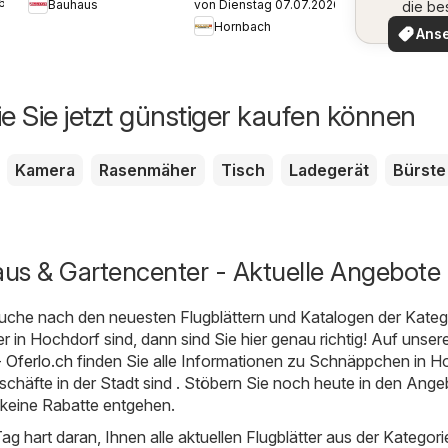
6
Bauhaus
von Dienstag 07.07.2026
die be
aktionen
Angeb
Hornbach
Ans
ie Sie jetzt günstiger kaufen können
Kamera
Rasenmäher
Tisch
Ladegerät
Bürste
us & Gartencenter - Aktuelle Angebote
uche nach den neuesten Flugblättern und Katalogen der Kateg
 in Hochdorf sind, dann sind Sie hier genau richtig! Auf unser
 Oferlo.ch
finden Sie alle Informationen zu Schnäppchen in H
schäfte in der Stadt sind . Stöbern Sie noch heute in den Ang
 keine Rabatte entgehen.
Tag hart daran, Ihnen alle aktuellen Flugblätter aus der Kategor