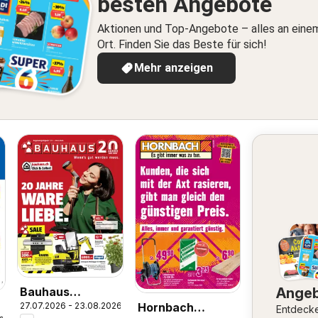
besten Angebote
Aktionen und Top-Angebote – alles an eine
Ort. Finden Sie das Beste für sich!
Mehr anzeigen
Ange
Bauhaus
27.07.2026 - 23.08.2026
Hornbach
aktionen
Entdeck