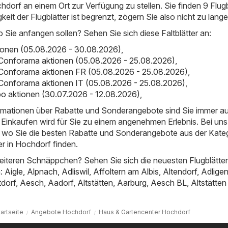
dorf an einem Ort zur Verfügung zu stellen. Sie finden 9 Flugb
igkeit der Flugblätter ist begrenzt, zögern Sie also nicht zu lange
o Sie anfangen sollen? Sehen Sie sich diese Faltblätter an:
ionen (05.08.2026 - 30.08.2026)
,
Conforama aktionen (05.08.2026 - 25.08.2026)
,
Conforama aktionen FR (05.08.2026 - 25.08.2026)
,
Conforama aktionen IT (05.08.2026 - 25.08.2026)
,
o aktionen (30.07.2026 - 12.08.2026)
,
ormationen über Rabatte und Sonderangebote sind Sie immer a
Einkaufen wird für Sie zu einem angenehmen Erlebnis. Bei uns
t, wo Sie die besten Rabatte und Sonderangebote aus der Kate
r in Hochdorf finden.
iteren Schnäppchen? Sehen Sie sich die neuesten Flugblätter
n:
Aigle
,
Alpnach
,
Adliswil
,
Affoltern am Albis
,
Altendorf
,
Adligen
tdorf
,
Aesch
,
Aadorf
,
Altstätten
,
Aarburg
,
Aesch BL
,
Altstätte
tartseite
Angebote Hochdorf
Haus & Gartencenter Hochdorf