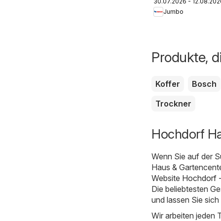
30.07.2026 - 12.08.202
FR
Jumbo
Produkte, d
Koffer
Bosch
Trockner
Hochdorf Ha
Wenn Sie auf der S
Haus & Gartencenter
Website
Hochdorf -
Die beliebtesten Ge
und lassen Sie sich
Wir arbeiten jeden 