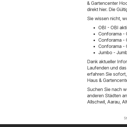
& Gartencenter Hoch
direkt hier. Die Gült
Sie wissen nicht, w
OBI - OBI akt
Conforama - 
Conforama - 
Conforama - 
Jumbo - Jumb
Dank aktueller Inf
Laufenden und das 
erfahren Sie sofor
Haus & Gartencente
Suchen Sie nach we
anderen Städten a
Allschwil
,
Aarau
,
Al
S