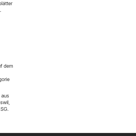
lätter
.
uf dem
gorie
 aus
swil
,
n SG
.