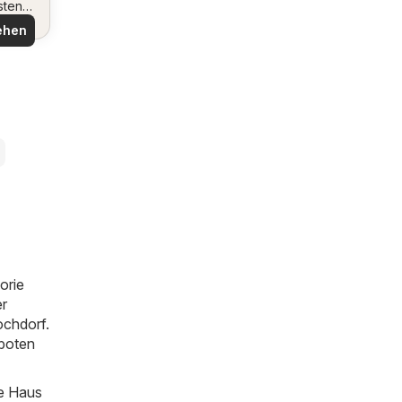
sten
ote
ehen
orie
er
ochdorf.
eboten
ie Haus