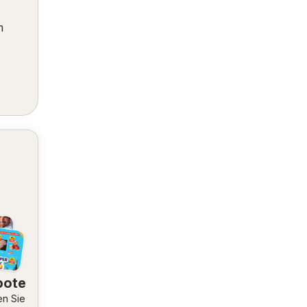
m
bote
en Sie