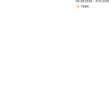
09.08.2026 - 31.12.202
Switzerland
TEMU