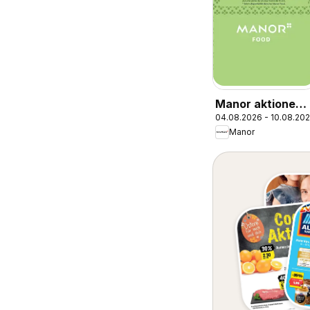
Manor aktionen
04.08.2026 - 10.08.20
FR
Manor