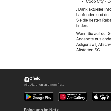
Coop City - C
. Dank aktueller I
Laufenden und der E
Sie die besten Rab
finden.
Wenn Sie auf der S
Angebote aus ande
Adligenswil
,
Allschw
Altstätten SG
.
Oferlo
Alle Aktionen an einem Platz
Folge uns im Netz