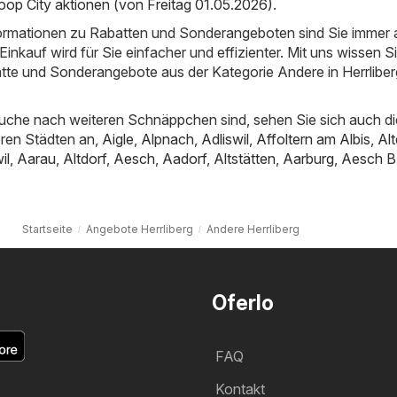
oop City aktionen (von Freitag 01.05.2026)
.
nformationen zu Rabatten und Sonderangeboten sind Sie immer
inkauf wird für Sie einfacher und effizienter. Mit uns wissen S
atte und Sonderangebote aus der Kategorie Andere in Herrliber
uche nach weiteren Schnäppchen sind, sehen Sie sich auch di
ren Städten an,
Aigle
,
Alpnach
,
Adliswil
,
Affoltern am Albis
,
Al
il
,
Aarau
,
Altdorf
,
Aesch
,
Aadorf
,
Altstätten
,
Aarburg
,
Aesch B
Startseite
Angebote Herrliberg
Andere Herrliberg
Oferlo
FAQ
Kontakt