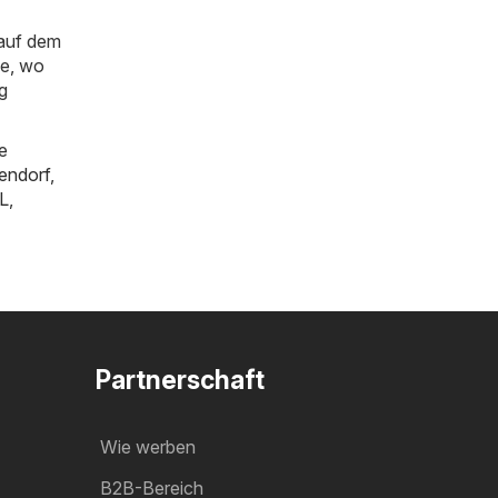
 auf dem
ie, wo
g
e
tendorf
,
L
,
Partnerschaft
Wie werben
B2B-Bereich