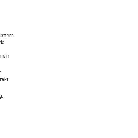
ättern
rie
mmeln
e
rekt
g.