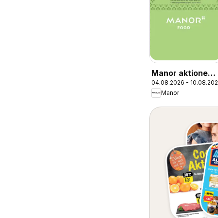
Manor aktionen
04.08.2026 - 10.08.20
FR
Manor