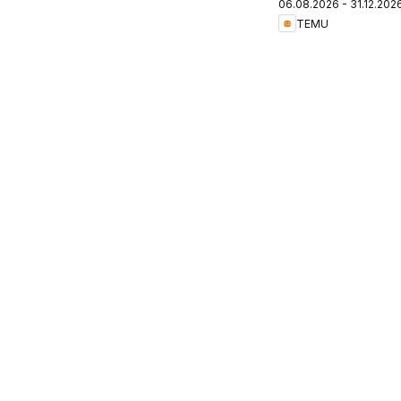
06.08.2026 - 31.12.202
Switzerland
TEMU