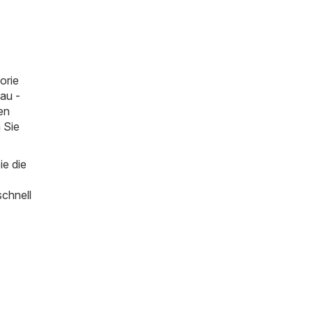
orie
au -
en
 Sie
e die
schnell