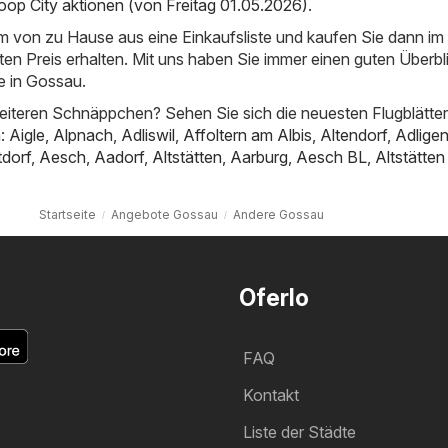
oop City aktionen (von Freitag 01.05.2026)
.
em von zu Hause aus eine Einkaufsliste und kaufen Sie dann i
ten Preis erhalten. Mit uns haben Sie immer einen guten Überbl
 in Gossau.
iteren Schnäppchen? Sehen Sie sich die neuesten Flugblätter
n:
Aigle
,
Alpnach
,
Adliswil
,
Affoltern am Albis
,
Altendorf
,
Adligen
tdorf
,
Aesch
,
Aadorf
,
Altstätten
,
Aarburg
,
Aesch BL
,
Altstätte
Startseite
Angebote Gossau
Andere Gossau
Oferlo
FAQ
Kontakt
Liste der Städte