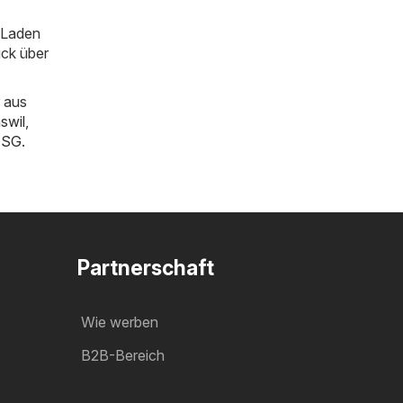
m Laden
ick über
 aus
swil
,
n SG
.
Partnerschaft
Wie werben
B2B-Bereich