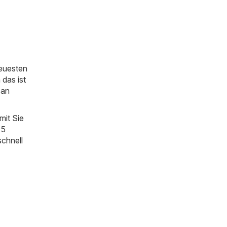
neuesten
das ist
 an
mit Sie
 5
schnell