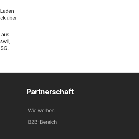
m Laden
ick über
 aus
swil
,
n SG
.
Partnerschaft
Wie werben
B2B-Bereich