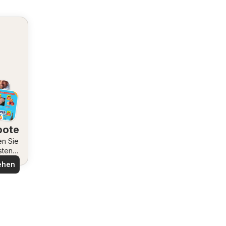
bote
en Sie
sten
ote
ehen