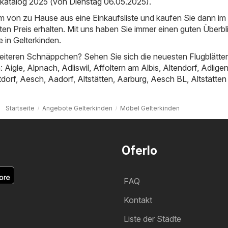
katalog 2025 (von Dienstag 06.05.2025)
.
em von zu Hause aus eine Einkaufsliste und kaufen Sie dann i
ten Preis erhalten. Mit uns haben Sie immer einen guten Überbl
 in Gelterkinden.
iteren Schnäppchen? Sehen Sie sich die neuesten Flugblätter
n:
Aigle
,
Alpnach
,
Adliswil
,
Affoltern am Albis
,
Altendorf
,
Adligen
tdorf
,
Aesch
,
Aadorf
,
Altstätten
,
Aarburg
,
Aesch BL
,
Altstätte
Startseite
Angebote Gelterkinden
Möbel Gelterkinden
Oferlo
FAQ
Kontakt
Liste der Städte