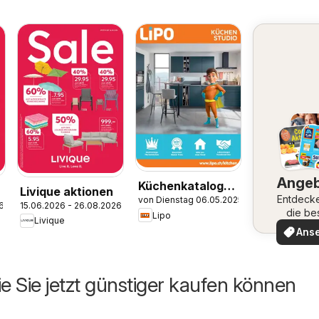
Ange
Küchenkatalog
Livique aktionen
Entdeck
von Dienstag 06.05.2025
2025
6
15.06.2026 - 26.08.2026
die be
Lipo
Livique
Angeb
Ans
ie Sie jetzt günstiger kaufen können