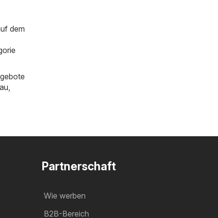
auf dem
gorie
ngebote
au
,
Partnerschaft
Wie werben
B2B-Bereich