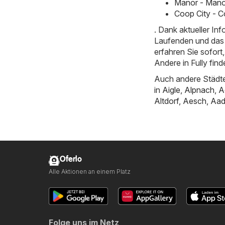
Manor - Manor
Coop City - C
. Dank aktueller I
Laufenden und das 
erfahren Sie sofor
Andere in Fully find
Auch andere Städte
in
Aigle
,
Alpnach
,
A
Altdorf
,
Aesch
,
Aad
Oferlo
Alle Aktionen an einem Platz
Folge uns im Netz