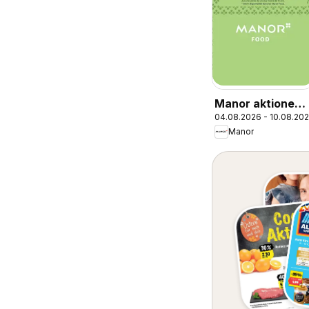
Manor aktionen
04.08.2026 - 10.08.20
FR
Manor