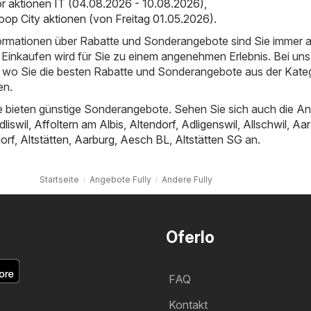
 aktionen IT (04.08.2026 - 10.08.2026)
,
oop City aktionen (von Freitag 01.05.2026)
.
nformationen über Rabatte und Sonderangebote sind Sie immer 
Einkaufen wird für Sie zu einem angenehmen Erlebnis. Bei uns
t, wo Sie die besten Rabatte und Sonderangebote aus der Kate
en.
 bieten günstige Sonderangebote. Sehen Sie sich auch die A
dliswil
,
Affoltern am Albis
,
Altendorf
,
Adligenswil
,
Allschwil
,
Aar
orf
,
Altstätten
,
Aarburg
,
Aesch BL
,
Altstätten SG
an.
Startseite
Angebote Fully
Andere Fully
Oferlo
FAQ
Kontakt