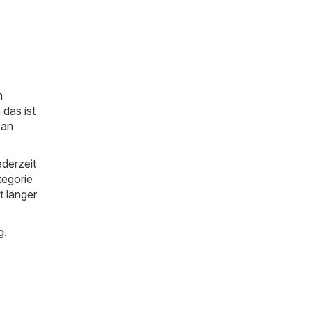
n
das ist
 an
ederzeit
tegorie
t länger
g.