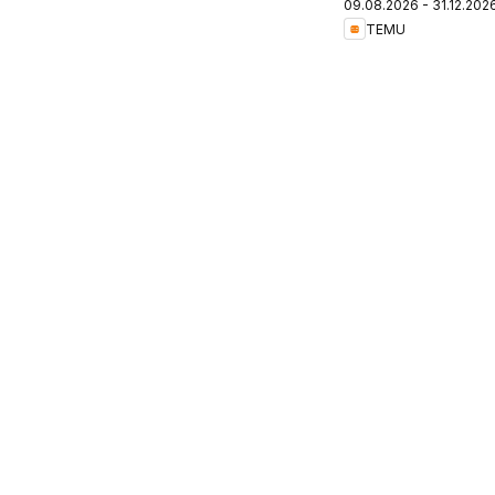
09.08.2026 - 31.12.202
Switzerland
TEMU