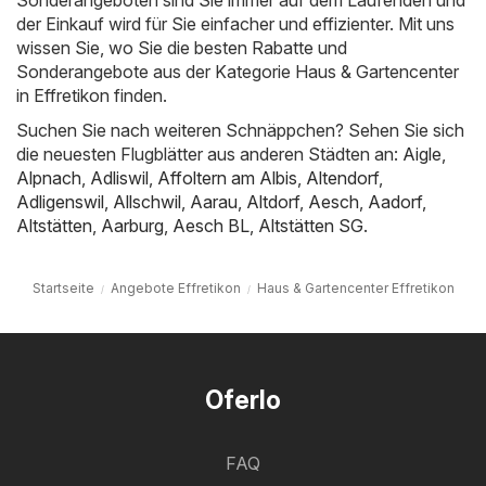
Sonderangeboten sind Sie immer auf dem Laufenden und
der Einkauf wird für Sie einfacher und effizienter. Mit uns
wissen Sie, wo Sie die besten Rabatte und
Sonderangebote aus der Kategorie Haus & Gartencenter
in Effretikon finden.
Suchen Sie nach weiteren Schnäppchen? Sehen Sie sich
die neuesten Flugblätter aus anderen Städten an:
Aigle
,
Alpnach
,
Adliswil
,
Affoltern am Albis
,
Altendorf
,
Adligenswil
,
Allschwil
,
Aarau
,
Altdorf
,
Aesch
,
Aadorf
,
Altstätten
,
Aarburg
,
Aesch BL
,
Altstätten SG
.
Startseite
Angebote Effretikon
Haus & Gartencenter Effretikon
Oferlo
FAQ