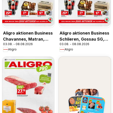
Aligro aktionen Business
Aligro aktionen Business
Chavannes, Matran,
Schlieren, Gossau SG,
03.08. - 08.08.2026
03.08. - 08.08.2026
Genf, Sitten
Frauenfeld, Rapperswil-
Aligro
Aligro
Jona, Sargans, Bern