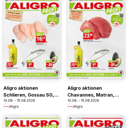
Aligro aktionen
Aligro aktionen
Schlieren, Gossau SG,
Chavannes, Matran,
10.08. - 15.08.2026
10.08. - 15.08.2026
Frauenfeld, Rapperswil-
Genf, Sitten
Aligro
Aligro
Jona, Sargans, Bern