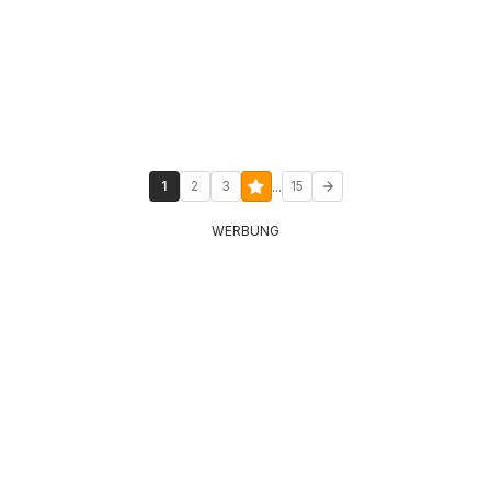
...
1
2
3
15
WERBUNG