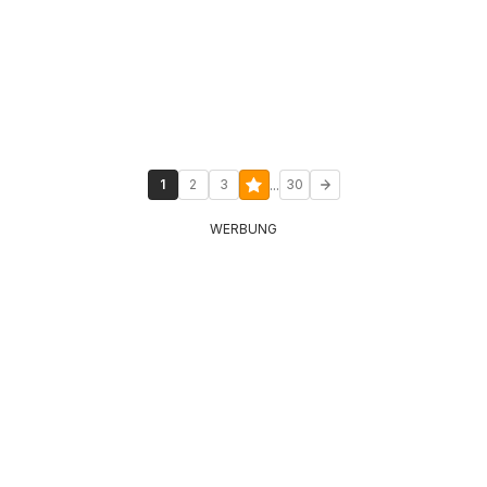
...
1
2
3
30
WERBUNG