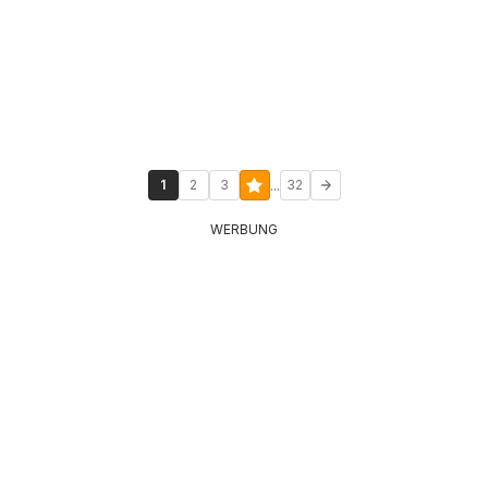
...
1
2
3
32
WERBUNG