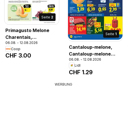
Seite
2
Primagusto Melone
Seite
1
Charentais,
06.08. - 12.08.2026
Frankreich/Spanien, im
Cantaloup-melone,
Coop
Offenverkauf, per
Cantaloup-melone
CHF 3.00
Stück. Sehr
06.08. - 12.08.2026
Herkunft: Spanien,
aromatisch und süss!,
Lidl
Italien, Griechenland
Primagusto Melone
CHF 1.29
Pro kg
Charentais,
Frankreich/Spanien, im
WERBUNG
Offenverkauf, per
Stück. Sehr
aromatisch und süss!