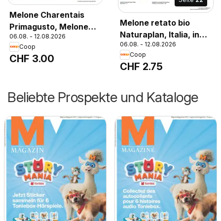
Melone Charentais
Melone retato bio
Primagusto, Melone
Naturaplan, Italia, in
06.08. - 12.08.2026
Charentais
06.08. - 12.08.2026
vendita sfusa, al
Coop
Primagusto,
Coop
CHF 3.00
pezzo, Melone retato
Francia/Spagna, in
CHF 2.75
bio Naturaplan, Italia,
vendita sfusa, al
in vendita sfusa, al
pezzo. Molto
Beliebte Prospekte und Kataloge
pezzo
aromatico e dolce!