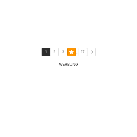
...
1
2
3
17
WERBUNG