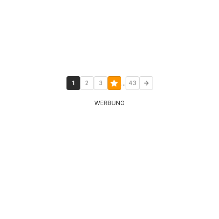
...
1
2
3
43
WERBUNG