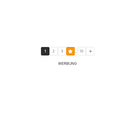
...
1
2
3
10
WERBUNG