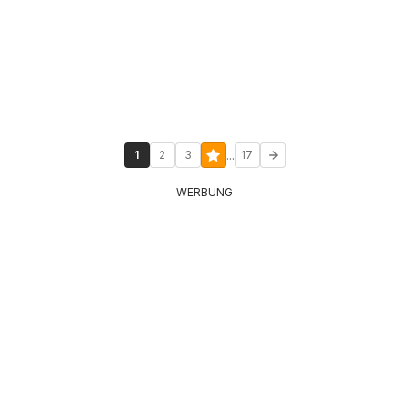
...
1
2
3
17
WERBUNG