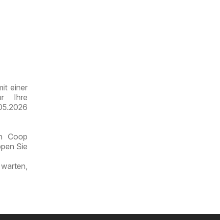
it einer
ür Ihre
.05.2026
en Coop
ppen Sie
 warten,