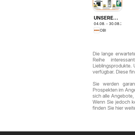
UNSERE
04.08. - 30.08.2026
SUPERDEALS!
OBI
Die lange erwartet
Reihe interessa
Lieblingsprodukte. 
verfügbar. Diese fi
Sie werden garant
Prospekten im Angeb
sich alle Angebote,
Wenn Sie jedoch k
finden Sie hier wei