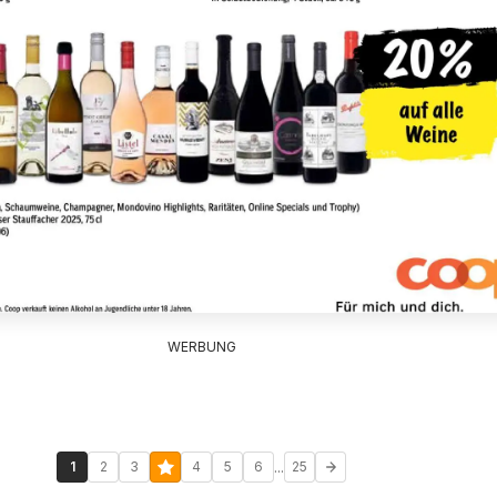
WERBUNG
...
1
2
3
4
5
6
25