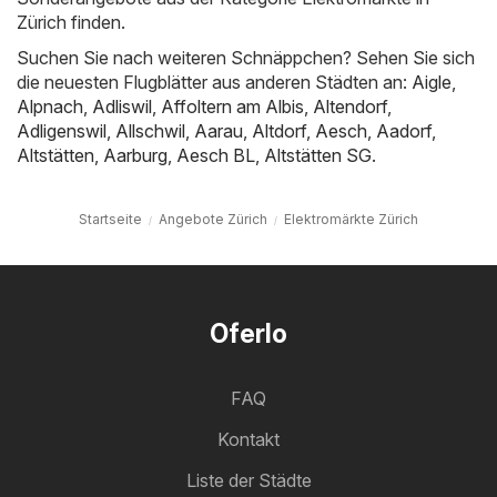
Zürich finden.
Suchen Sie nach weiteren Schnäppchen? Sehen Sie sich
die neuesten Flugblätter aus anderen Städten an:
Aigle
,
Alpnach
,
Adliswil
,
Affoltern am Albis
,
Altendorf
,
Adligenswil
,
Allschwil
,
Aarau
,
Altdorf
,
Aesch
,
Aadorf
,
Altstätten
,
Aarburg
,
Aesch BL
,
Altstätten SG
.
Startseite
Angebote Zürich
Elektromärkte Zürich
Oferlo
FAQ
Kontakt
Liste der Städte