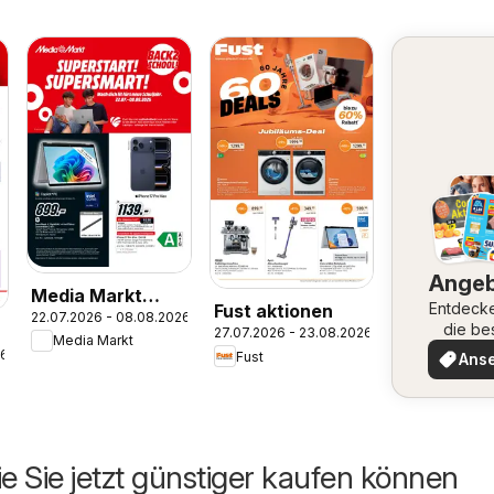
Ange
Media Markt
Entdeck
Fust aktionen
22.07.2026 - 08.08.2026
aktionen
die be
27.07.2026 - 23.08.2026
Media Markt
Angeb
26
Fust
Ans
ie Sie jetzt günstiger kaufen können