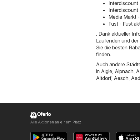
Interdiscount
Interdiscount
Media Markt -
Fust - Fust a
. Dank aktueller I
Laufenden und der E
Sie die besten Raba
finden.
Auch andere Städte
in
Aigle
,
Alpnach
,
A
Altdorf
,
Aesch
,
Aad
Oferlo
Alle Aktionen an einem Platz