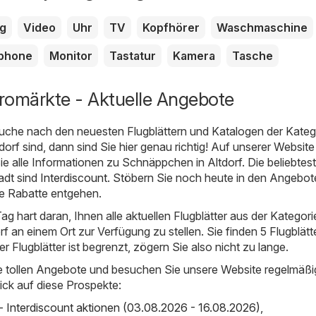
g
Video
Uhr
TV
Kopfhörer
Waschmaschine
phone
Monitor
Tastatur
Kamera
Tasche
tromärkte - Aktuelle Angebote
uche nach den neuesten Flugblättern und Katalogen der Kateg
dorf sind, dann sind Sie hier genau richtig! Auf unserer Websit
ie alle Informationen zu Schnäppchen in Altdorf. Die beliebtes
adt sind
Interdiscount
. Stöbern Sie noch heute in den Angebo
ne Rabatte entgehen.
ag hart daran, Ihnen alle aktuellen Flugblätter aus der Kategori
f an einem Ort zur Verfügung zu stellen. Sie finden 5 Flugblätte
der Flugblätter ist begrenzt, zögern Sie also nicht zu lange.
e tollen Angebote und besuchen Sie unsere Website regelmäßi
ick auf diese Prospekte:
 - Interdiscount aktionen (03.08.2026 - 16.08.2026)
,