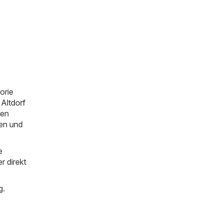
orie
e
Altdorf
ten
ten und
e
r direkt
g.