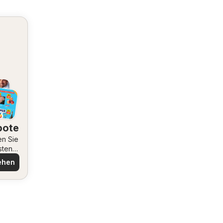
bote
en Sie
sten
ote
ehen