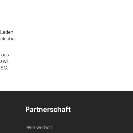
m Laden
ick über
 aus
swil
,
n SG
.
Partnerschaft
Wie werben