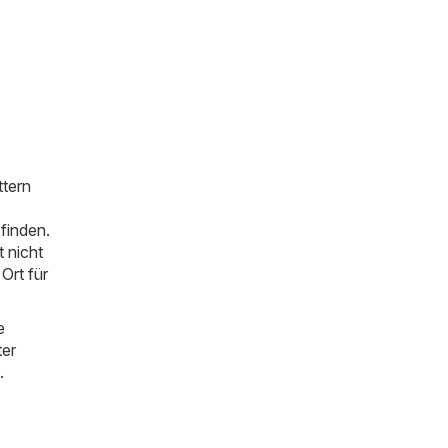
ttern
finden.
 nicht
Ort für
e
ter
.