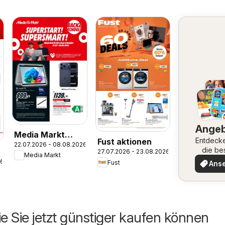
Ange
Media Markt
Entdeck
Fust aktionen
22.07.2026 - 08.08.2026
aktionen
die be
27.07.2026 - 23.08.2026
Media Markt
Angeb
26
Fust
Ans
ie Sie jetzt günstiger kaufen können