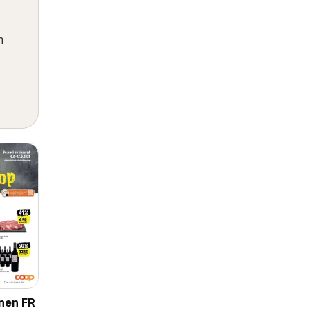
m
nen FR