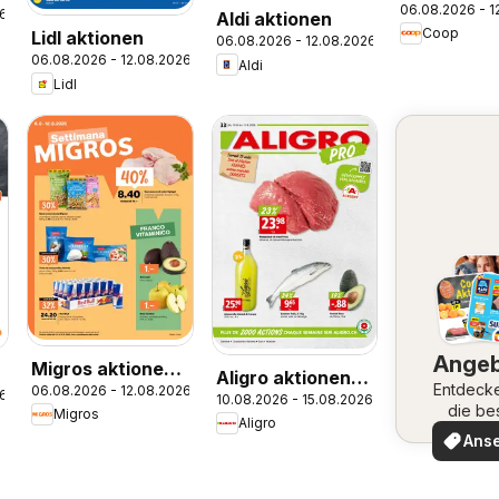
06.08.2026 - 1
26
Aldi aktionen
Coop
Lidl aktionen
06.08.2026 - 12.08.2026
06.08.2026 - 12.08.2026
Aldi
Lidl
Ange
Migros aktionen
Aligro aktionen
Entdeck
06.08.2026 - 12.08.2026
IT
26
10.08.2026 - 15.08.2026
Chavannes,
die be
Migros
Aligro
Matran, Genève,
Angeb
Ans
Sion