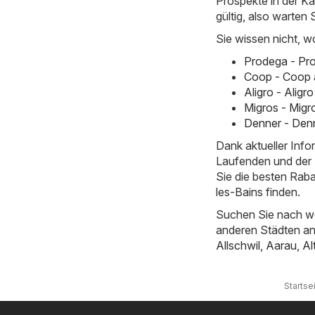
Prospekte in der Ka
gültig, also warten 
Sie wissen nicht, w
Prodega - Pro
Coop - Coop 
Aligro - Alig
Migros - Migr
Denner - Denn
Dank aktueller Inf
Laufenden und der E
Sie die besten Rab
les-Bains finden.
Suchen Sie nach we
anderen Städten a
Allschwil
,
Aarau
,
Al
Startse