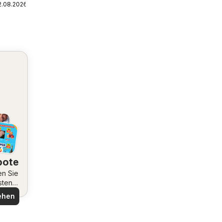
2.08.2026
bote
en Sie
sten
ote
ehen