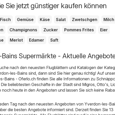
ie Sie jetzt günstiger kaufen können
Fisch
Gemüse
Käse
Salat
Zwetschgen
Milch
en
Champignons
Zucker
Pommes Frites
Eier
se
Merlot
Edamer
Saft
-Bains Supermärkte - Aktuelle Angebot
uche nach den neuesten Flugblättern und Katalogen der Kateg
don-les-Bains sind, dann sind Sie hier genau richtig! Auf unse
s-Bains - Oferlo.ch
finden Sie alle Informationen zu Schnäppc
Die beliebtesten Geschäfte in der Stadt sind
Migros
,
Otto's
,
Lid
e noch heute in den Angeboten und lassen Sie sich keine Raba
 jeden Tag nach den neuesten Angeboten von Yverdon-les-Bai
über die besten Angebote informiert sind. Derzeit finden Sie 13