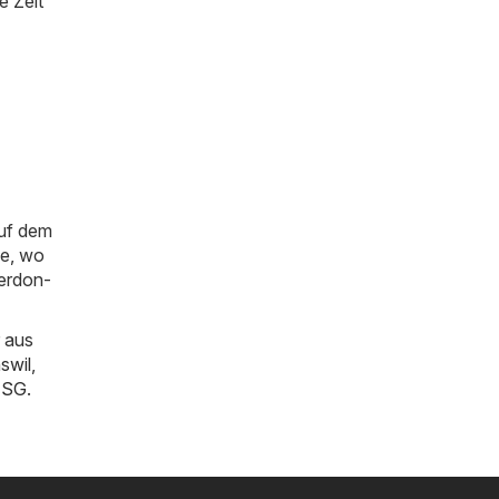
e Zeit
auf dem
ie, wo
verdon-
 aus
swil
,
n SG
.