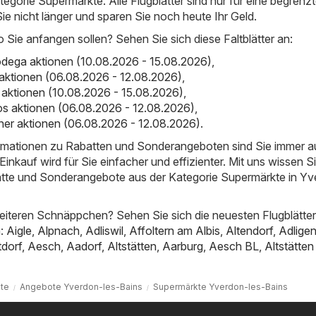
tegorie Supermärkte. Alle Flugblätter sind nur für eine begrenzt
Sie nicht länger und sparen Sie noch heute Ihr Geld.
o Sie anfangen sollen? Sehen Sie sich diese Faltblätter an:
dega aktionen (10.08.2026 - 15.08.2026)
,
aktionen (06.08.2026 - 12.08.2026)
,
ro aktionen (10.08.2026 - 15.08.2026)
,
os aktionen (06.08.2026 - 12.08.2026)
,
er aktionen (06.08.2026 - 12.08.2026)
.
ormationen zu Rabatten und Sonderangeboten sind Sie immer 
inkauf wird für Sie einfacher und effizienter. Mit uns wissen S
atte und Sonderangebote aus der Kategorie Supermärkte in Y
iteren Schnäppchen? Sehen Sie sich die neuesten Flugblätter
n:
Aigle
,
Alpnach
,
Adliswil
,
Affoltern am Albis
,
Altendorf
,
Adligen
tdorf
,
Aesch
,
Aadorf
,
Altstätten
,
Aarburg
,
Aesch BL
,
Altstätte
ite
Angebote Yverdon-les-Bains
Supermärkte Yverdon-les-Bains