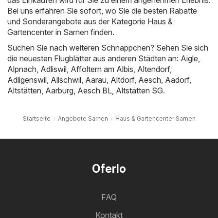
das Einkaufen wird für Sie zu einem angenehmen Erlebnis.
Bei uns erfahren Sie sofort, wo Sie die besten Rabatte
und Sonderangebote aus der Kategorie Haus &
Gartencenter in Sarnen finden.
Suchen Sie nach weiteren Schnäppchen? Sehen Sie sich
die neuesten Flugblätter aus anderen Städten an:
Aigle
,
Alpnach
,
Adliswil
,
Affoltern am Albis
,
Altendorf
,
Adligenswil
,
Allschwil
,
Aarau
,
Altdorf
,
Aesch
,
Aadorf
,
Altstätten
,
Aarburg
,
Aesch BL
,
Altstätten SG
.
Startseite
Angebote Sarnen
Haus & Gartencenter Sarnen
Oferlo
FAQ
Kontakt