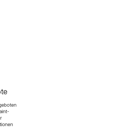
ote
eboten
aint-
r
ationen