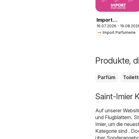
Import
16.07.2026 - 19.08.202
Parfumerie
Import Parfumerie
aktionen
Produkte, d
Parfüm
Toilet
Saint-Imier 
Auf unserer Websit
und Flugblättern. S
Imier, um die neue
Kategorie sind . Do
über Sonderangebot