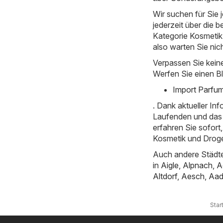
Wir suchen für Sie
jederzeit über die b
Kategorie Kosmetik u
also warten Sie nic
Verpassen Sie kein
Werfen Sie einen Bl
Import Parfum
. Dank aktueller I
Laufenden und das 
erfahren Sie sofor
Kosmetik und Droger
Auch andere Städte
in
Aigle
,
Alpnach
,
A
Altdorf
,
Aesch
,
Aad
Star