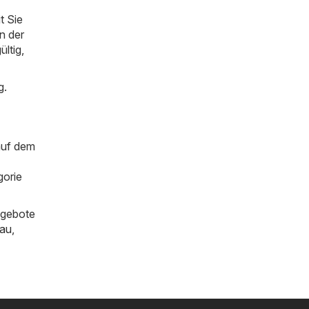
t Sie
n der
ültig,
g.
auf dem
gorie
ngebote
au
,