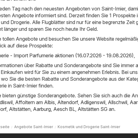
 jeden Tag nach den neuesten Angeboten von Saint-Imier, dami
esten Angebote informiert sind. Derzeit finden Sie 1 Prospekte i
nd Drogerie. Alle Flugblätter sind nur für eine begrenzte Zeit g
ht länger und sparen Sie noch heute Ihr Geld.
e tollen Angebote und besuchen Sie unsere Website regelmäßi
ick auf diese Prospekte:
erie - Import Parfumerie aktionen (16.07.2026 - 19.08.2026)
,
nformationen über Rabatte und Sonderangebote sind Sie immer 
Einkaufen wird für Sie zu einem angenehmen Erlebnis. Bei uns
t, wo Sie die besten Rabatte und Sonderangebote aus der Kate
ie in Saint-Imier finden.
 bieten günstige Sonderangebote. Sehen Sie sich auch die A
dliswil
,
Affoltern am Albis
,
Altendorf
,
Adligenswil
,
Allschwil
,
Aar
orf
,
Altstätten
,
Aarburg
,
Aesch BL
,
Altstätten SG
an.
tseite
Angebote Saint-Imier
Kosmetik und Drogerie Saint-Imier