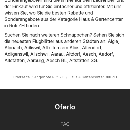
Sonderangeboten sind Sie immer auf dem Laufenden und
der Einkauf wird für Sie einfacher und effizienter. Mit uns
wissen Sie, wo Sie die besten Rabatte und
Sonderangebote aus der Kategorie Haus & Gartencenter
in Rüti ZH finden.
Suchen Sie nach weiteren Schnäppchen? Sehen Sie sich
die neuesten Flugblätter aus anderen Städten an:
Aigle
,
Alpnach
,
Adliswil
,
Affoltern am Albis
,
Altendorf
,
Adligenswil
,
Allschwil
,
Aarau
,
Altdorf
,
Aesch
,
Aadorf
,
Altstätten
,
Aarburg
,
Aesch BL
,
Altstätten SG
.
Startseite
Angebote Rüti ZH
Haus & Gartencenter Rüti ZH
Oferlo
FAQ