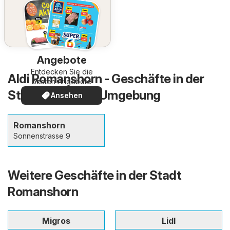
Angebote
Entdecken Sie die
Aldi Romanshorn - Geschäfte in der
besten Angebote
Stadt und in der Umgebung
Ansehen
Romanshorn
Sonnenstrasse 9
Weitere Geschäfte in der Stadt
Romanshorn
Migros
Lidl