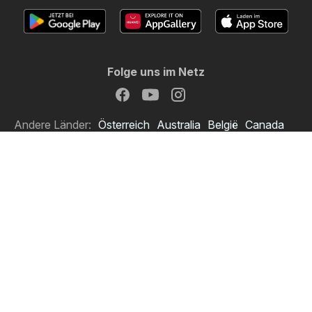
Folge uns im Netz
Andere Länder:
Österreich
Australia
België
Canada
Deutschland
Danmark
Suomi
France
Great Britain
Italia
Lietuva
Nederland
Norge
Sverige
South Africa
Copyright © 2026
Oferlo.ch
.
Datenschutzerklärung anpassen
Bedingungen zur Nutzung des Webs
Die Verarbeitung personenbezogener Daten