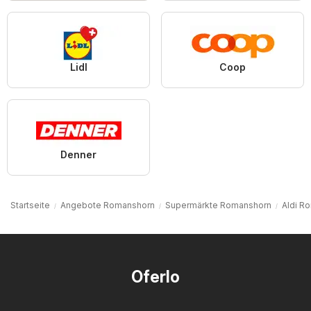
Lidl
Coop
Denner
Startseite
Angebote Romanshorn
Supermärkte Romanshorn
Aldi R
Oferlo