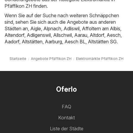
Pfäffikon ZH finden.
Wenn Sie auf der Suche nach weiteren Schnäppchen
sind, sehen Sie sich auch die Angebote aus anderen
Städten an,
Aigle
,
Alpnach
,
Adliswil
,
Affoltern am Albis
,
Altendorf
,
Adligenswil
,
Allschwil
,
Aarau
,
Altdorf
,
Aesch
,
Aadorf
,
Altstätten
,
Aarburg
,
Aesch BL
,
Altstätten SG
.
Startseite
Angebote Pfäffikon ZH
Elektromärkte Pfäffikon ZH
Oferlo
FAQ
Kontakt
Liste der Städte